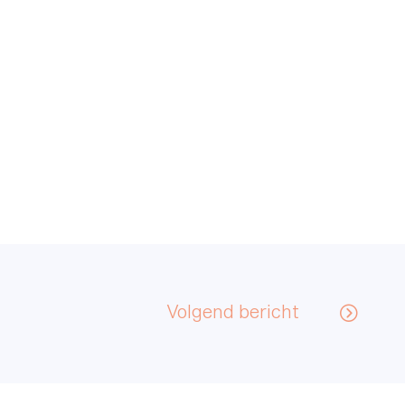
Meer weten?
Neem contact op met Rob
om nader kennis te
maken.
Contact
Volgend bericht