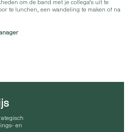
heden om de band met je collega’s uit te
oor te lunchen, een wandeling te maken of na
manager
js
rategisch
ings- en