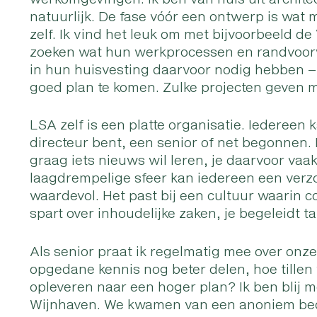
natuurlijk. De fase vóór een ontwerp is wat 
zelf. Ik vind het leuk om met bijvoorbeeld de V
zoeken wat hun werkprocessen en randvoorwa
in hun huisvesting daarvoor nodig hebben – z
goed plan te komen. Zulke projecten geven m
LSA zelf is een platte organisatie. Iedereen
directeur bent, een senior of net begonnen. D
graag iets nieuws wil leren, je daarvoor vaak
laagdrempelige sfeer kan iedereen een verzo
waardevol. Het past bij een cultuur waarin col
spart over inhoudelijke zaken, je begeleidt t
Als senior praat ik regelmatig mee over on
opgedane kennis nog beter delen, hoe tillen
opleveren naar een hoger plan? Ik ben blij 
Wijnhaven. We kwamen van een anoniem bedri