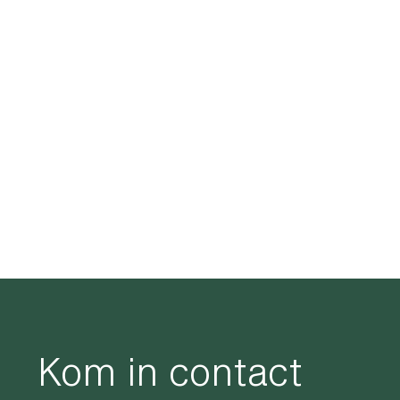
waarom meten
organisaties bezetting,
wat meet je en hoe
benut je resultaten?
AUGUSTUS 2026
NIEUWS
In deze podcast gaat Johan Al dieper in
op bezettingsgraadmetingen in
werkomgevingen, samen met Marlous…
Lees verder
Kom in contact