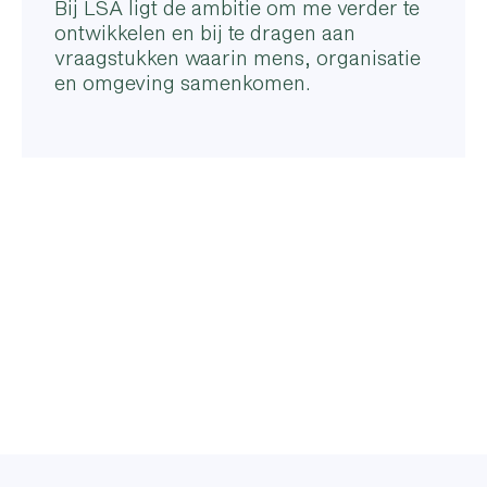
Bij LSA ligt de ambitie om me verder te
ontwikkelen en bij te dragen aan
vraagstukken waarin mens, organisatie
en omgeving samenkomen.
Contact Marijn
Adviseur
marijn.wiertz@lsadviseurs.nl
06 - 15 908 592