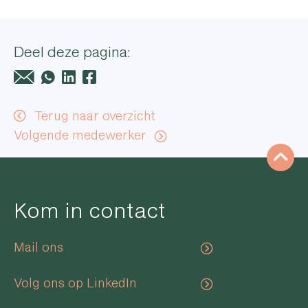
06 - 15 908 592
Deel deze pagina:
Terug naar overzicht
Volgende medewerker
Sco
Kom in contact
Mail ons
Volg ons op LinkedIn