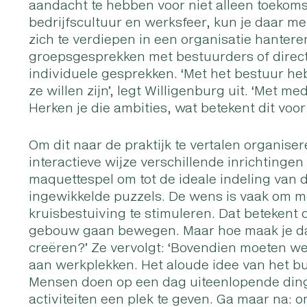
aandacht te hebben voor niet alleen toeko
bedrijfscultuur en werksfeer, kun je daar met
zich te verdiepen in een organisatie hantere
groepsgesprekken met bestuurders of direc
individuele gesprekken. ‘Met het bestuur heb
ze willen zijn’, legt Willigenburg uit. ‘Met 
Herken je die ambities, wat betekent dit voor 
Om dit naar de praktijk te vertalen organis
interactieve wijze verschillende inrichting
maquettespel om tot de ideale indeling van d
ingewikkelde puzzels. De wens is vaak om 
kruisbestuiving te stimuleren. Dat betekent
gebouw gaan bewegen. Maar hoe maak je dat mo
creëren?’ Ze vervolgt: ‘Bovendien moeten w
aan werkplekken. Het aloude idee van het bu
Mensen doen op een dag uiteenlopende dingen
activiteiten een plek te geven. Ga maar na: o