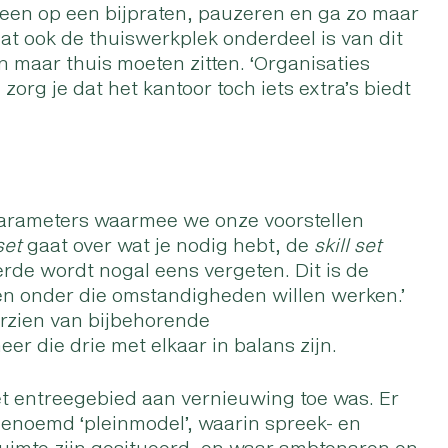
een op een bijpraten, pauzeren en ga zo maar
at ook de thuiswerkplek onderdeel is van dit
en maar thuis moeten zitten. ‘Organisaties
org je dat het kantoor toch iets extra’s biedt
e parameters waarmee we onze voorstellen
set
gaat over wat je nodig hebt, de
skill set
erde wordt nogal eens vergeten. Dit is de
en onder die omstandigheden willen werken.’
orzien van bijbehorende
er die drie met elkaar in balans zijn.
et entreegebied aan vernieuwing toe was. Er
genoemd ‘pleinmodel’, waarin spreek- en
imte zijn gesitueerd, en waar ambtenaren en