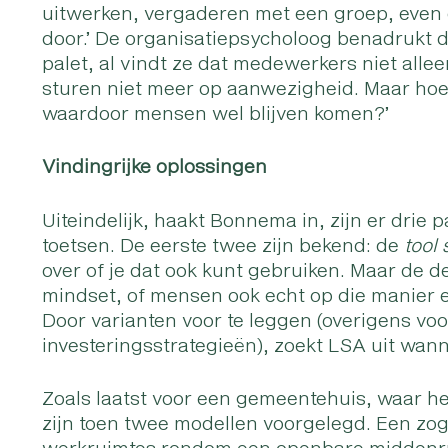
uitwerken, vergaderen met een groep, even 
door.’ De organisatiepsycholoog benadrukt d
palet, al vindt ze dat medewerkers niet alle
sturen niet meer op aanwezigheid. Maar hoe z
waardoor mensen wel blijven komen?’
Vindingrijke oplossingen
Uiteindelijk, haakt Bonnema in, zijn er dri
toetsen. De eerste twee zijn bekend: de
tool 
over of je dat ook kunt gebruiken. Maar de d
mindset, of mensen ook echt op die manier 
Door varianten voor te leggen (overigens vo
investeringsstrategieën), zoekt LSA uit wanne
Zoals laatst voor een gemeentehuis, waar h
zijn toen twee modellen voorgelegd. Een zo
werkruimtes rondom een openbare middenru