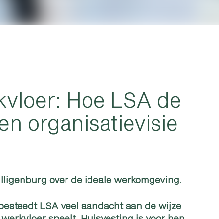
rkvloer: Hoe LSA de
en organisatievisie
lligenburg over de ideale werkomgeving
.
 besteedt LSA veel aandacht aan de wijze
werkvloer speelt. Huisvesting is voor hen