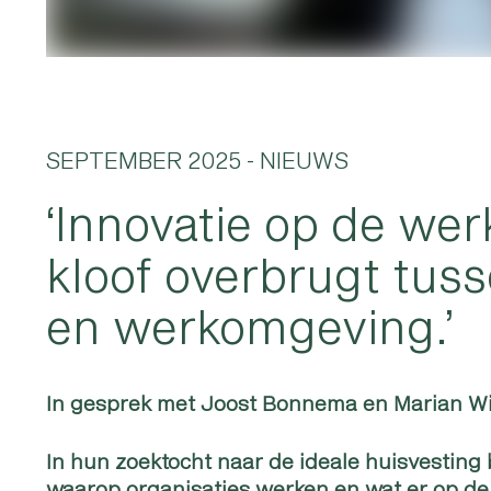
SEPTEMBER 2025
- NIEUWS
‘Innovatie op de we
kloof overbrugt tuss
en werkomgeving.’
In gesprek met Joost Bonnema en Marian Wi
In hun zoektocht naar de ideale huisvesting
waarop organisaties werken en wat er op de 