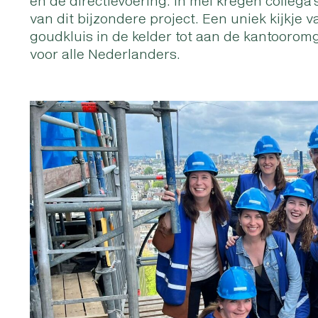
en de directievoering. In mei kregen colleg
van dit bijzondere project. Een uniek kijkj
goudkluis in de kelder tot aan de kantoorom
voor alle Nederlanders.