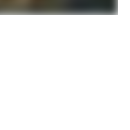
Geleverde
diensten
Projectmanagement